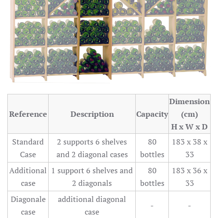
Dimension
Reference
Description
Capacity
(cm)
H x W x D
Standard
2 supports 6 shelves
80
183 x 38 x
Case
and 2 diagonal cases
bottles
33
Additional
1 support 6 shelves and
80
183 x 36 x
case
2 diagonals
bottles
33
Diagonale
additional diagonal
-
-
case
case