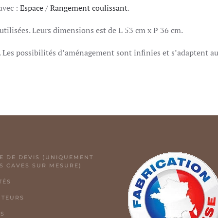
avec :
Espace
/
Rangement coulissant
.
t utilisées. Leurs dimensions est de L 53 cm x P 36 cm.
t. Les possibilités d’aménagement sont infinies et s’adaptent au
 DE DEVIS (UNIQUEMENT
S CAVES SUR MESURE)
TÉS
UTEURS
OS