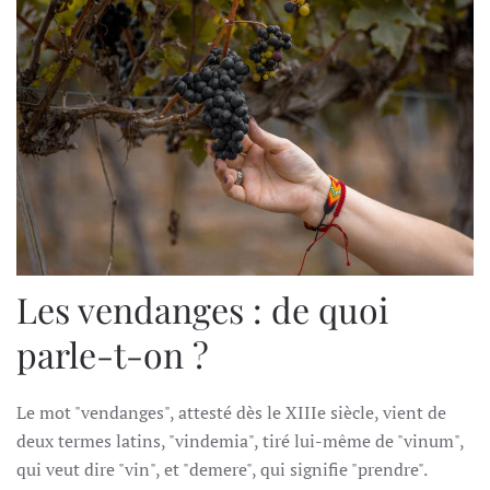
Les vendanges : de quoi
parle-t-on ?
Le mot "vendanges", attesté dès le XIIIe siècle, vient de
deux termes latins, "vindemia", tiré lui-même de "vinum",
qui veut dire "vin", et "demere", qui signifie "prendre".